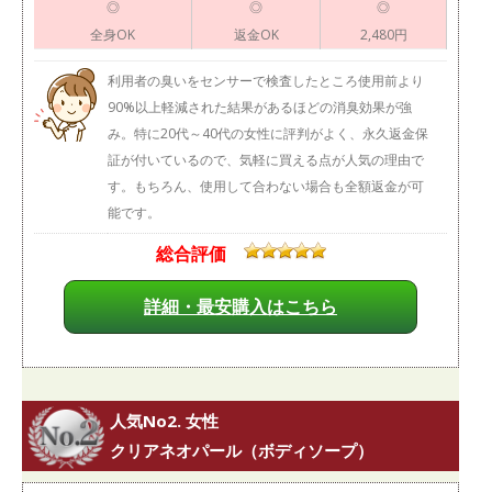
◎
◎
◎
全身OK
返金OK
2,480円
利用者の臭いをセンサーで検査したところ使用前より
90%以上軽減された結果があるほどの消臭効果が強
み。特に20代～40代の女性に評判がよく、永久返金保
証が付いているので、気軽に買える点が人気の理由で
す。もちろん、使用して合わない場合も全額返金が可
能です。
総合評価
詳細・最安購入はこちら
人気No2. 女性
クリアネオパール（ボディソープ）