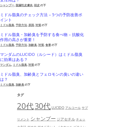
シャンプー
,
脂漏性皮膚炎
,
頭皮
の下
ミドル脂臭のチェック方法 – 5つの予防改善ポ
イント
ミドル脂臭
,
予防方法
,
原因
,
対策
の下
ミドル脂臭・加齢臭を予防する食べ物 – 抗酸化
作用の高さが重要！
ミドル脂臭
,
予防方法
,
加齢臭
,
対策
,
食事
の下
マンダムのLUCIDO（ルシード）はミドル脂臭
に効果はある？
マンダム
,
ミドル脂臭
,
対策
の下
ミドル脂臭、加齢臭とフェロモンの臭いの違い
は？
ミドル脂臭
,
加齢臭
の下
タグ
20代
30代
LUCIDO
アルコール
サプ
シャンプー
ジアセチル
リメント
チェッ