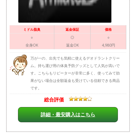
ミドル脂臭
返金保証
価格
○
◎
○
全身OK
返金OK
4,980円
万が一の、出先でも気軽に使えるデオドラントクリー
ム。持ち運び用の体臭予防グッズとして人気が高いで
す。こちらもリピーターが非常に多く、使ってみて効
果がない場合は全額返金も受けている信頼できる商品
です。
総合評価
詳細・最安購入はこちら