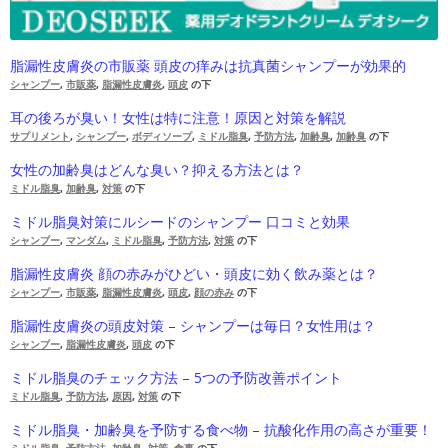
脂漏性皮膚炎の市販薬 頭皮の痒みは抗真菌シャンプーが効果的
シャンプー
,
市販薬
,
脂漏性皮膚炎
,
頭皮
の下
耳の後ろが臭い！女性は特に注意！原因と対策を解説
サプリメント
,
シャンプー
,
ボディソープ
,
ミドル脂臭
,
予防方法
,
加齢臭
,
加齢臭
の下
女性の加齢臭はどんな臭い？抑える方法とは？
ミドル脂臭
,
加齢臭
,
対策
の下
ミドル脂臭対策にルシードのシャンプー 口コミと効果
シャンプー
,
マンダム
,
ミドル脂臭
,
予防方法
,
対策
の下
脂漏性皮膚炎 顔の赤みがひどい・頭皮に効く飲み薬とは？
シャンプー
,
市販薬
,
脂漏性皮膚炎
,
頭皮
,
顔の赤み
の下
脂漏性皮膚炎の頭皮対策 – シャンプーは毎日？女性用は？
シャンプー
,
脂漏性皮膚炎
,
頭皮
の下
ミドル脂臭のチェック方法 – 5つの予防改善ポイント
ミドル脂臭
,
予防方法
,
原因
,
対策
の下
ミドル脂臭・加齢臭を予防する食べ物 – 抗酸化作用の高さが重要！