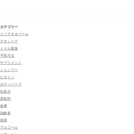
カテゴリー
クリアネオパール
デオシーク
ミドル脂臭
予防方法
サプリメント
シャンプー
ビタミン
ボディソープ
化粧水
柔軟剤
食事
加齢臭
原因
アルコール