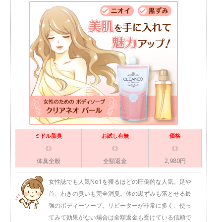
ミドル脂臭
お試し有無
価格
◎
◎
◎
体臭全般
全額返金
2,980円
女性誌でも人気No1を獲るほどの圧倒的な人気。足や
首、わきの臭いも完全消臭。体の黒ずみも落とせる最
強のボディーソープ。リピーターが非常に多く、使っ
てみて効果がない場合は全額返金も受けている信頼で