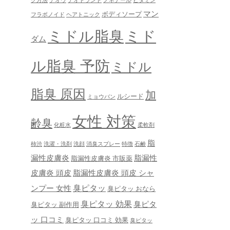
ク方法
デオウ
デオドラント
ノネナール
ビタミン
マン
ボディソープ
フラボノイド
ヘアトニック
ミドル脂臭
ミド
ダム
ル脂臭 予防
ミドル
脂臭 原因
加
ルシード
ミョウバン
女性 対策
齢臭
化粧水
柔軟剤
脂
柿渋
洗濯・洗剤
洗顔
消臭スプレー
特徴
石鹸
漏性皮膚炎
脂漏性
脂漏性皮膚炎 市販薬
皮膚炎 頭皮
脂漏性皮膚炎 頭皮 シャ
臭ピタッ
ンプー 女性
臭ピタッ おなら
臭ピタッ 効果
臭ピタ
臭ピタッ 副作用
ッ 口コミ
臭ピタッ 口コミ 効果
臭ピタッ