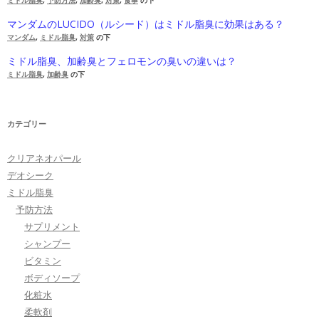
ミドル脂臭
,
予防方法
,
加齢臭
,
対策
,
食事
の下
マンダムのLUCIDO（ルシード）はミドル脂臭に効果はある？
マンダム
,
ミドル脂臭
,
対策
の下
ミドル脂臭、加齢臭とフェロモンの臭いの違いは？
ミドル脂臭
,
加齢臭
の下
カテゴリー
クリアネオパール
デオシーク
ミドル脂臭
予防方法
サプリメント
シャンプー
ビタミン
ボディソープ
化粧水
柔軟剤