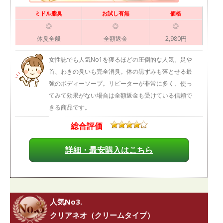
ミドル脂臭
お試し有無
価格
◎
◎
◎
体臭全般
全額返金
2,980円
女性誌でも人気No1を獲るほどの圧倒的な人気。足や
首、わきの臭いも完全消臭。体の黒ずみも落とせる最
強のボディーソープ。リピーターが非常に多く、使っ
てみて効果がない場合は全額返金も受けている信頼で
きる商品です。
総合評価
詳細・最安購入はこちら
人気No3.
クリアネオ（クリームタイプ）