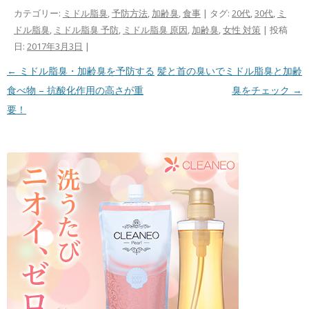
カテゴリー:
ミドル脂臭
,
予防方法
,
加齢臭
,
食事
| タグ:
20代
,
30代
,
ミ
ドル脂臭
,
ミドル脂臭 予防
,
ミドル脂臭 原因
,
加齢臭
,
女性 対策
| 投稿
日:
2017年3月3日
|
投稿ナビゲーション
←
ミドル脂臭・加齢臭を予防する
髪と首の臭いでミドル脂臭と加齢
食べ物 – 抗酸化作用の高さが重
臭をチェック
→
要！