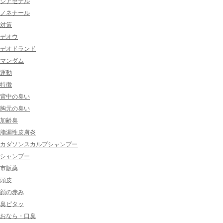
ジアセチル
ノネナール
対策
デオウ
デオドランド
マンダム
運動
特徴
背中の臭い
胸元の臭い
加齢臭
脂漏性皮膚炎
カダソンスカルプシャンプー
シャンプー
市販薬
頭皮
顔の赤み
臭ピタッ
おなら・口臭