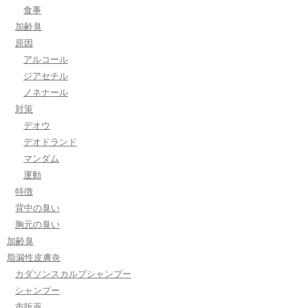
食事
加齢臭
原因
アルコール
ジアセチル
ノネナール
対策
デオウ
デオドランド
マンダム
運動
特徴
背中の臭い
胸元の臭い
加齢臭
脂漏性皮膚炎
カダソンスカルプシャンプー
シャンプー
市販薬