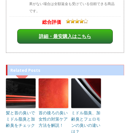
果がない場合は全額返金も受けている信頼できる商品
です。
総合評価
詳細・最安購入はこちら
Related Posts
髪と首の臭いで
首の後ろの臭い
ミドル脂臭、加
ミドル脂臭と加
女性の対策ケア
齢臭とフェロモ
齢臭をチェック
方法を解説！
ンの臭いの違い
は？