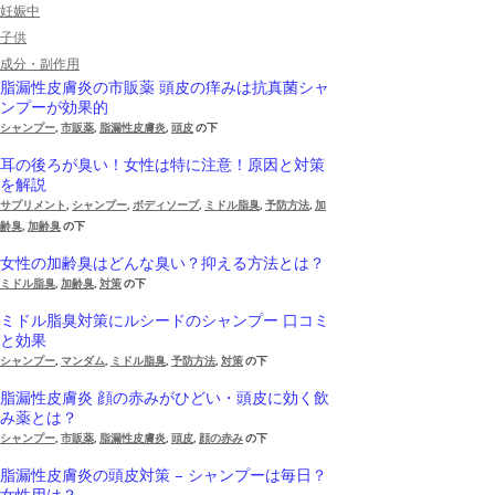
妊娠中
子供
成分・副作用
脂漏性皮膚炎の市販薬 頭皮の痒みは抗真菌シャ
ンプーが効果的
シャンプー
,
市販薬
,
脂漏性皮膚炎
,
頭皮
の下
耳の後ろが臭い！女性は特に注意！原因と対策
を解説
サプリメント
,
シャンプー
,
ボディソープ
,
ミドル脂臭
,
予防方法
,
加
齢臭
,
加齢臭
の下
女性の加齢臭はどんな臭い？抑える方法とは？
ミドル脂臭
,
加齢臭
,
対策
の下
ミドル脂臭対策にルシードのシャンプー 口コミ
と効果
シャンプー
,
マンダム
,
ミドル脂臭
,
予防方法
,
対策
の下
脂漏性皮膚炎 顔の赤みがひどい・頭皮に効く飲
み薬とは？
シャンプー
,
市販薬
,
脂漏性皮膚炎
,
頭皮
,
顔の赤み
の下
脂漏性皮膚炎の頭皮対策 – シャンプーは毎日？
女性用は？