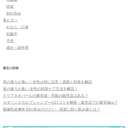
頭皮
顔の赤み
臭ピタッ
おなら・口臭
妊娠中
子供
成分・副作用
最近の投稿
耳の後ろが臭い！女性は特に注意！原因と対策を解説
首の後ろの臭い 女性の対策ケア方法を解説！
クリアネオパールの最安値 – 市販の販売店はある？
カダソンスカルプシャンプーの口コミを解析 – 販売店での最安値は？
脂漏性皮膚炎 顔の赤みがひどい・頭皮に効く飲み薬とは？