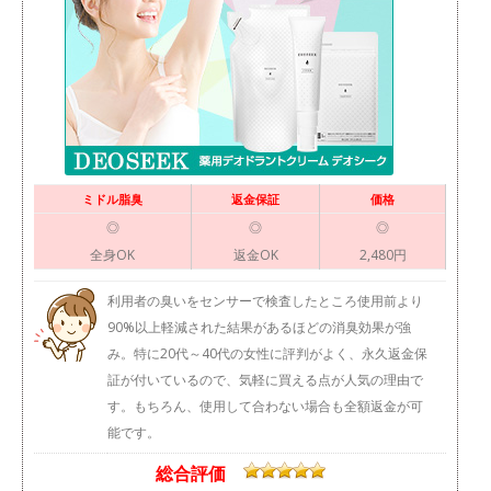
ミドル脂臭
返金保証
価格
◎
◎
◎
全身OK
返金OK
2,480円
利用者の臭いをセンサーで検査したところ使用前より
90%以上軽減された結果があるほどの消臭効果が強
み。特に20代～40代の女性に評判がよく、永久返金保
証が付いているので、気軽に買える点が人気の理由で
す。もちろん、使用して合わない場合も全額返金が可
能です。
総合評価