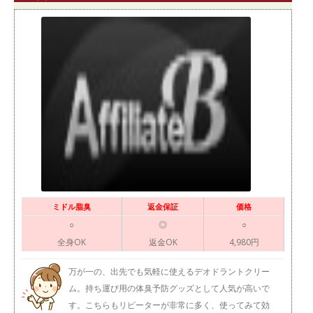
ミドル脂臭
返金保証
価格
○
◎
○
全身OK
返金OK
4,980円
万が一の、出先でも気軽に使えるデオドラントクリー
ム。持ち運び用の体臭予防グッズとして人気が高いで
す。こちらもリピーターが非常に多く、使ってみて効