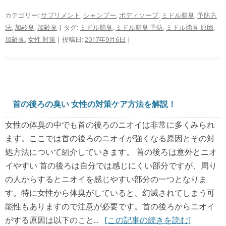
カテゴリー:
サプリメント
,
シャンプー
,
ボディソープ
,
ミドル脂臭
,
予防方
法
,
加齢臭
,
加齢臭
| タグ:
ミドル脂臭
,
ミドル脂臭 予防
,
ミドル脂臭 原因
,
加齢臭
,
女性 対策
| 投稿日:
2017年9月6日
|
首の後ろの臭い 女性の対策ケア方法を解説！
女性の体臭の中でも首の後ろのニオイは非常に多くみられ
ます。ここでは首の後ろのニオイが強くなる原因とその対
処方法について紹介していきます。 首の後ろは意外とニオ
イやすい 首の後ろは自分では感じにくい部分ですが、周り
の人からするとニオイを感じやすい部分の一つとなりま
す。特に女性から体臭がしていると、幻滅されてしまう可
能性もありますので注意が必要です。首の後ろからニオイ
がする原因は以下のこと...
[この記事の続きを読む]