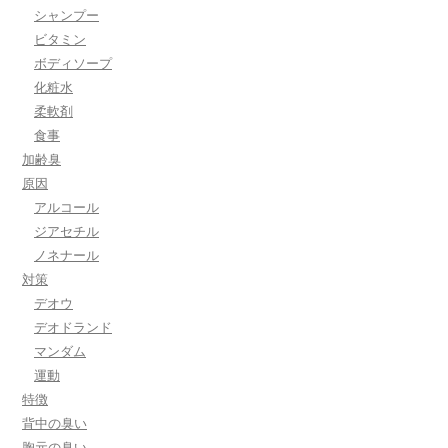
シャンプー
ビタミン
ボディソープ
化粧水
柔軟剤
食事
加齢臭
原因
アルコール
ジアセチル
ノネナール
対策
デオウ
デオドランド
マンダム
運動
特徴
背中の臭い
胸元の臭い