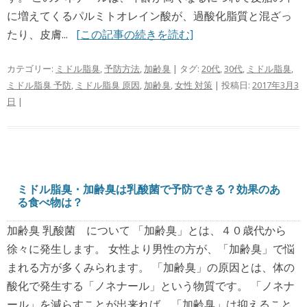
に増えてくるパルミトオレイン酸が、過酸化脂質と混ざっ
たり、皮膚...
[この記事の続きを読む]
カテゴリー:
ミドル脂臭
,
予防方法
,
加齢臭
| タグ:
20代
,
30代
,
ミドル脂臭
,
ミドル脂臭 予防
,
ミドル脂臭 原因
,
加齢臭
,
女性 対策
| 投稿日:
2017年3月3
日
|
ミドル脂臭・加齢臭は乳酸菌で予防できる？効果のあ
る食べ物は？
加齢臭 乳酸菌 について 「加齢臭」とは、４０歳代から
徐々に発生します。 女性より男性の方が、「加齢臭」で悩
まれる方が多くみられます。 「加齢臭」の原因とは、体の
酸化で発生する「ノネナール」という物質です。 「ノネナ
ール」を減らすことが出来れば、「加齢臭」は抑えること