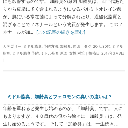
にも影響するのです。 加齢臭の原因 加齢臭は、四十代あた
りから皮脂に多く含まれるようになるパルミトオレイン酸
が、肌にいる常在菌によって分解されたり、過酸化脂質と
混ざることでノネナールという物質が発生します。 このノ
ネナールが加...
[この記事の続きを読む]
カテゴリー:
ミドル脂臭
,
予防方法
,
加齢臭
,
原因
| タグ:
20代
,
30代
,
ミドル
脂臭
,
ミドル脂臭 予防
,
ミドル脂臭 原因
,
女性 対策
| 投稿日:
2017年3月3日
|
ミドル脂臭、加齢臭とフェロモンの臭いの違いは？
年齢を重ねると発生し始めるのが、「加齢臭」です。 人に
もよりますが、４０歳代の頃から徐々に「加齢臭」は、発
生し始めるようです。 そして「加齢臭」は、一生続きま