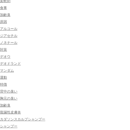
柔軟剤
食事
加齢臭
原因
アルコール
ジアセチル
ノネナール
対策
デオウ
デオドランド
マンダム
運動
特徴
背中の臭い
胸元の臭い
加齢臭
脂漏性皮膚炎
カダソンスカルプシャンプー
シャンプー