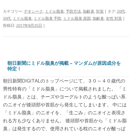
カテゴリー:
デオシーク
,
ミドル脂臭
,
予防方法
,
加齢臭
,
対策
| タグ:
20代
,
30代
,
ミドル脂臭
,
ミドル脂臭 予防
,
ミドル脂臭 原因
,
加齢臭
,
女性 対策
|
投稿日:
2017年8月25日
|
朝日新聞にミドル脂臭が掲載 – マンダムが原因成分を
特定！
朝日新聞DIGITALのトップページにて、３０～４０歳代の
男性特有の「ミドル脂臭」について掲載されました。 「ミ
ドル脂臭」とは、チーズやヨーグルトのような酸っぱい系
のニオイが後頭部や首筋から発生してしまいます。 中には
「ミドル脂臭」のニオイを、「生ごみ」のニオイと表現さ
れる方も少なくありません。 後頭部や首筋から「ミドル脂
臭」は発生するので、使用されている枕のニオイが酸っぱ