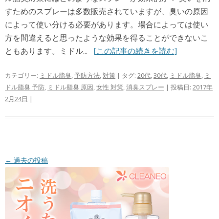
すためのスプレーは多数販売されていますが、臭いの原因
によって使い分ける必要があります。場合によっては使い
方を間違えると思ったような効果を得ることができないこ
ともあります。ミドル...
[この記事の続きを読む]
カテゴリー:
ミドル脂臭
,
予防方法
,
対策
| タグ:
20代
,
30代
,
ミドル脂臭
,
ミ
ドル脂臭 予防
,
ミドル脂臭 原因
,
女性 対策
,
消臭スプレー
| 投稿日:
2017年
2月24日
|
投稿ナビゲーション
←
過去の投稿