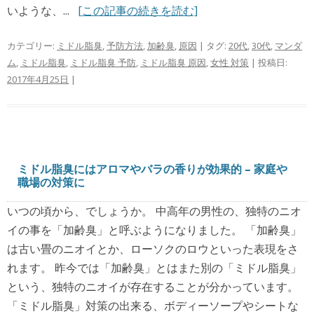
いような、...
[この記事の続きを読む]
カテゴリー:
ミドル脂臭
,
予防方法
,
加齢臭
,
原因
| タグ:
20代
,
30代
,
マンダ
ム
,
ミドル脂臭
,
ミドル脂臭 予防
,
ミドル脂臭 原因
,
女性 対策
| 投稿日:
2017年4月25日
|
ミドル脂臭にはアロマやバラの香りが効果的 – 家庭や
職場の対策に
いつの頃から、でしょうか。 中高年の男性の、独特のニオ
イの事を「加齢臭」と呼ぶようになりました。 「加齢臭」
は古い畳のニオイとか、ローソクのロウといった表現をさ
れます。 昨今では「加齢臭」とはまた別の「ミドル脂臭」
という、独特のニオイが存在することが分かっています。
「ミドル脂臭」対策の出来る、ボディーソープやシートな