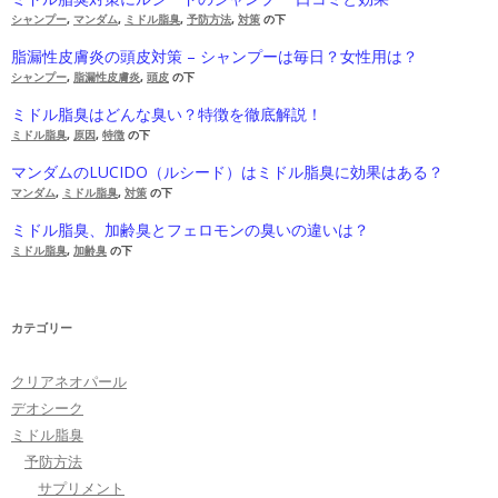
シャンプー
,
マンダム
,
ミドル脂臭
,
予防方法
,
対策
の下
脂漏性皮膚炎の頭皮対策 – シャンプーは毎日？女性用は？
シャンプー
,
脂漏性皮膚炎
,
頭皮
の下
ミドル脂臭はどんな臭い？特徴を徹底解説！
ミドル脂臭
,
原因
,
特徴
の下
マンダムのLUCIDO（ルシード）はミドル脂臭に効果はある？
マンダム
,
ミドル脂臭
,
対策
の下
ミドル脂臭、加齢臭とフェロモンの臭いの違いは？
ミドル脂臭
,
加齢臭
の下
カテゴリー
クリアネオパール
デオシーク
ミドル脂臭
予防方法
サプリメント