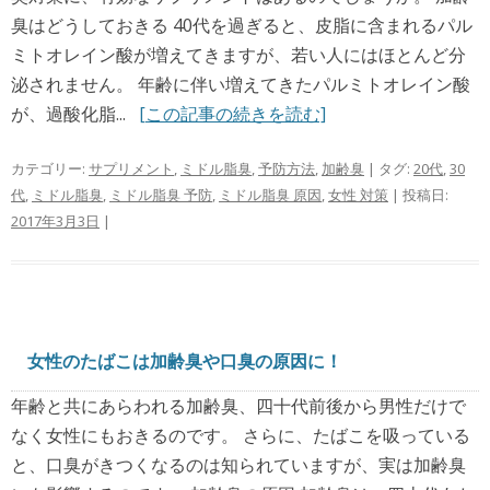
臭はどうしておきる 40代を過ぎると、皮脂に含まれるパル
ミトオレイン酸が増えてきますが、若い人にはほとんど分
泌されません。 年齢に伴い増えてきたパルミトオレイン酸
が、過酸化脂...
[この記事の続きを読む]
カテゴリー:
サプリメント
,
ミドル脂臭
,
予防方法
,
加齢臭
| タグ:
20代
,
30
代
,
ミドル脂臭
,
ミドル脂臭 予防
,
ミドル脂臭 原因
,
女性 対策
| 投稿日:
2017年3月3日
|
女性のたばこは加齢臭や口臭の原因に！
年齢と共にあらわれる加齢臭、四十代前後から男性だけで
なく女性にもおきるのです。 さらに、たばこを吸っている
と、口臭がきつくなるのは知られていますが、実は加齢臭