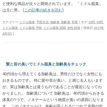
ど便利な商品が次々と開発されています。 「ミドル脂臭」
は主に男...
[この記事の続きを読む]
カテゴリー:
ミドル脂臭
,
予防方法
,
加齢臭
,
加齢臭
,
対策
| タグ:
20代
,
30代
,
ミドル脂臭
,
ミドル脂臭 予防
,
ミドル脂臭 原因
,
女性 対策
| 投稿日:
2017年
4月3日
|
髪と首の臭いでミドル脂臭と加齢臭をチェック
40代頃から増えてくる加齢臭は、男性だけでなく女性にも
おきるものです。 特に髪や首が臭い、と感じる人もいます
が、実は加齢臭とは違うものであることが最近になってわ
かりました。 加齢臭について 加齢臭は、40代頃からおきる
体臭の1つで、ノネナールという物質が臭いの原因になりま
す。 このノネナールは、年齢が高くなるにつれて皮脂の中