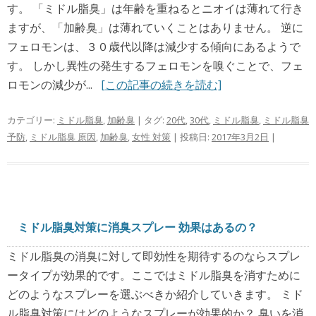
す。 「ミドル脂臭」は年齢を重ねるとニオイは薄れて行き
ますが、「加齢臭」は薄れていくことはありません。 逆に
フェロモンは、３０歳代以降は減少する傾向にあるようで
す。 しかし異性の発生するフェロモンを嗅ぐことで、フェ
ロモンの減少が...
[この記事の続きを読む]
カテゴリー:
ミドル脂臭
,
加齢臭
| タグ:
20代
,
30代
,
ミドル脂臭
,
ミドル脂臭
予防
,
ミドル脂臭 原因
,
加齢臭
,
女性 対策
| 投稿日:
2017年3月2日
|
ミドル脂臭対策に消臭スプレー 効果はあるの？
ミドル脂臭の消臭に対して即効性を期待するのならスプレ
ータイプが効果的です。ここではミドル脂臭を消すために
どのようなスプレーを選ぶべきか紹介していきます。 ミド
ル脂臭対策にはどのようなスプレーが効果的か？ 臭いを消