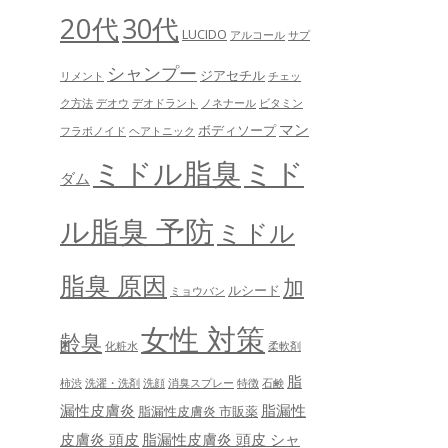
20代
30代
LUCIDO
アルコール
サプ
シャンプー
ジアセチル
リメント
チェッ
ク方法
デオウ
デオドラント
ノネナール
ビタミン
マン
ボディソープ
フラボノイド
ヘアトニック
ミドル脂臭
ミド
ダム
ル脂臭 予防
ミドル
脂臭 原因
加
ルシード
ミョウバン
女性 対策
齢臭
化粧水
柔軟剤
脂
柿渋
洗濯・洗剤
洗顔
消臭スプレー
特徴
石鹸
漏性皮膚炎
脂漏性
脂漏性皮膚炎 市販薬
皮膚炎 頭皮
脂漏性皮膚炎 頭皮 シャ