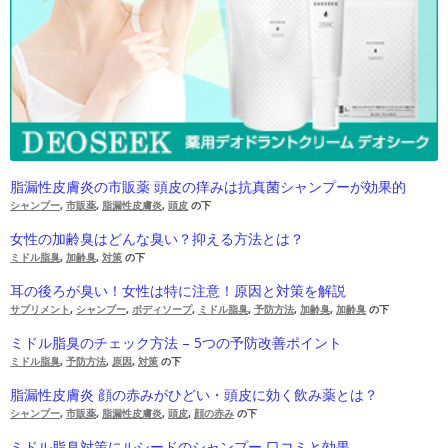
脂漏性皮膚炎の市販薬 頭皮の痒みは抗真菌シャンプーが効果的
シャンプー
,
市販薬
,
脂漏性皮膚炎
,
頭皮
の下
女性の加齢臭はどんな臭い？抑える方法とは？
ミドル脂臭
,
加齢臭
,
対策
の下
耳の後ろが臭い！女性は特に注意！原因と対策を解説
サプリメント
,
シャンプー
,
ボディソープ
,
ミドル脂臭
,
予防方法
,
加齢臭
,
加齢臭
の下
ミドル脂臭のチェック方法 – 5つの予防改善ポイント
ミドル脂臭
,
予防方法
,
原因
,
対策
の下
脂漏性皮膚炎 顔の赤みがひどい・頭皮に効く飲み薬とは？
シャンプー
,
市販薬
,
脂漏性皮膚炎
,
頭皮
,
顔の赤み
の下
ミドル脂臭対策にルシードのシャンプー 口コミと効果