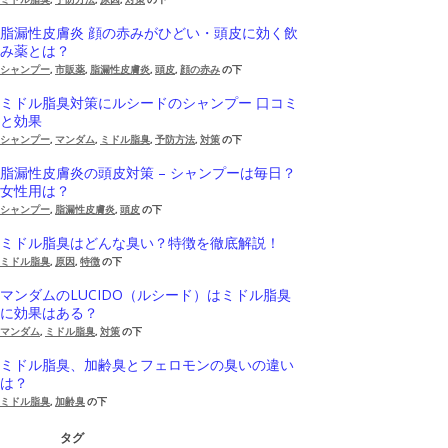
脂漏性皮膚炎 顔の赤みがひどい・頭皮に効く飲
み薬とは？
シャンプー
,
市販薬
,
脂漏性皮膚炎
,
頭皮
,
顔の赤み
の下
ミドル脂臭対策にルシードのシャンプー 口コミ
と効果
シャンプー
,
マンダム
,
ミドル脂臭
,
予防方法
,
対策
の下
脂漏性皮膚炎の頭皮対策 – シャンプーは毎日？
女性用は？
シャンプー
,
脂漏性皮膚炎
,
頭皮
の下
ミドル脂臭はどんな臭い？特徴を徹底解説！
ミドル脂臭
,
原因
,
特徴
の下
マンダムのLUCIDO（ルシード）はミドル脂臭
に効果はある？
マンダム
,
ミドル脂臭
,
対策
の下
ミドル脂臭、加齢臭とフェロモンの臭いの違い
は？
ミドル脂臭
,
加齢臭
の下
タグ