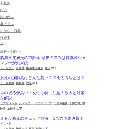
市販薬
頭皮
顔の赤み
臭ピタッ
おなら・口臭
妊娠中
子供
成分・副作用
脂漏性皮膚炎の市販薬 頭皮の痒みは抗真菌シャ
ンプーが効果的
シャンプー
,
市販薬
,
脂漏性皮膚炎
,
頭皮
の下
女性の加齢臭はどんな臭い？抑える方法とは？
ミドル脂臭
,
加齢臭
,
対策
の下
耳の後ろが臭い！女性は特に注意！原因と対策
を解説
サプリメント
,
シャンプー
,
ボディソープ
,
ミドル脂臭
,
予防方法
,
加
齢臭
,
加齢臭
の下
ミドル脂臭のチェック方法 – 5つの予防改善ポ
イント
ミドル脂臭
,
予防方法
,
原因
,
対策
の下