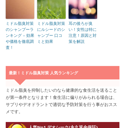
ミドル脂臭対策
ミドル脂臭対策
耳の後ろが臭
のシャンプーラ
にルシードのシ
い！女性は特に
ンキング – 効果
ャンプー 口コ
注意！原因と対
や価格を徹底調
ミと効果
策を解説
査！
最新！ミドル脂臭対策 人気ランキング
ミドル脂臭を抑制したいのなら健康的な食生活を送ること
が第一条件となります！食生活に偏りがみられる場合は、
サプリやデオドラントで適切な予防対策を行う事がおスス
メです。
人気No1.デオシーク(永久返金保証)