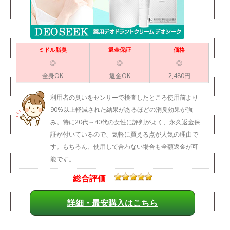
ミドル脂臭
返金保証
価格
◎
◎
◎
全身OK
返金OK
2,480円
利用者の臭いをセンサーで検査したところ使用前より
90%以上軽減された結果があるほどの消臭効果が強
み。特に20代～40代の女性に評判がよく、永久返金保
証が付いているので、気軽に買える点が人気の理由で
す。もちろん、使用して合わない場合も全額返金が可
能です。
総合評価
詳細・最安購入はこちら