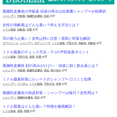
脂漏性皮膚炎の市販薬 頭皮の痒みは抗真菌シャンプーが効果的
シャンプー
,
市販薬
,
脂漏性皮膚炎
,
頭皮
の下
女性の加齢臭はどんな臭い？抑える方法とは？
ミドル脂臭
,
加齢臭
,
対策
の下
耳の後ろが臭い！女性は特に注意！原因と対策を解説
サプリメント
,
シャンプー
,
ボディソープ
,
ミドル脂臭
,
予防方法
,
加齢臭
,
加齢臭
の下
ミドル脂臭のチェック方法 – 5つの予防改善ポイント
ミドル脂臭
,
予防方法
,
原因
,
対策
の下
脂漏性皮膚炎 顔の赤みがひどい・頭皮に効く飲み薬とは？
シャンプー
,
市販薬
,
脂漏性皮膚炎
,
頭皮
,
顔の赤み
の下
ミドル脂臭対策にルシードのシャンプー 口コミと効果
シャンプー
,
マンダム
,
ミドル脂臭
,
予防方法
,
対策
の下
脂漏性皮膚炎の頭皮対策 – シャンプーは毎日？女性用は？
シャンプー
,
脂漏性皮膚炎
,
頭皮
の下
ミドル脂臭はどんな臭い？特徴を徹底解説！
ミドル脂臭
,
原因
,
特徴
の下