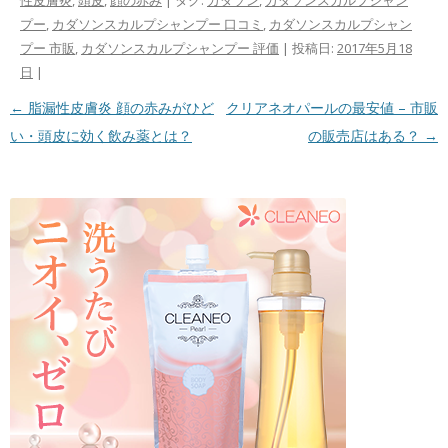
性皮膚炎
,
頭皮
,
顔の赤み
| タグ:
カダソン
,
カダソンスカルプシャン
プー
,
カダソンスカルプシャンプー 口コミ
,
カダソンスカルプシャン
プー 市販
,
カダソンスカルプシャンプー 評価
| 投稿日:
2017年5月18
日
|
投稿ナビゲーション
←
脂漏性皮膚炎 顔の赤みがひど
クリアネオパールの最安値 – 市販
い・頭皮に効く飲み薬とは？
の販売店はある？
→