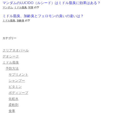
マンダムのLUCIDO（ルシード）はミドル脂臭に効果はある？
マンダム
,
ミドル脂臭
,
対策
の下
ミドル脂臭、加齢臭とフェロモンの臭いの違いは？
ミドル脂臭
,
加齢臭
の下
カテゴリー
クリアネオパール
デオシーク
ミドル脂臭
予防方法
サプリメント
シャンプー
ビタミン
ボディソープ
化粧水
柔軟剤
食事