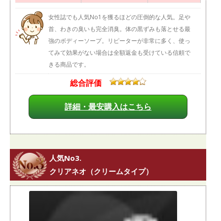
女性誌でも人気No1を獲るほどの圧倒的な人気。足や
首、わきの臭いも完全消臭。体の黒ずみも落とせる最
強のボディーソープ。リピーターが非常に多く、使っ
てみて効果がない場合は全額返金も受けている信頼で
きる商品です。
総合評価
詳細・最安購入はこちら
人気No3.
クリアネオ（クリームタイプ）