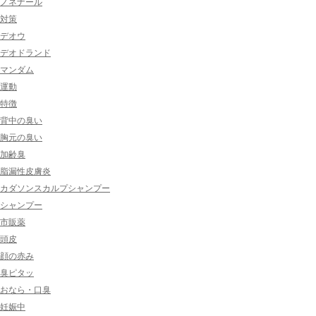
ノネナール
対策
デオウ
デオドランド
マンダム
運動
特徴
背中の臭い
胸元の臭い
加齢臭
脂漏性皮膚炎
カダソンスカルプシャンプー
シャンプー
市販薬
頭皮
顔の赤み
臭ピタッ
おなら・口臭
妊娠中