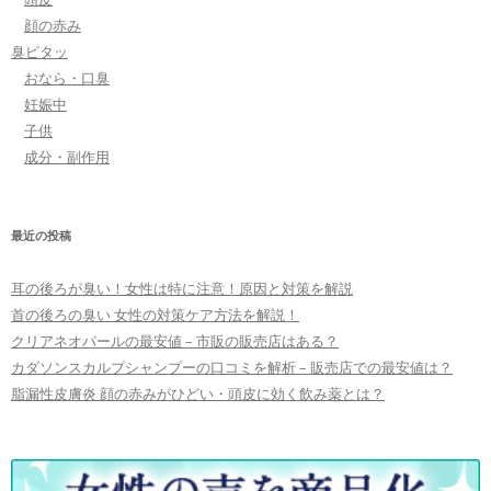
顔の赤み
臭ピタッ
おなら・口臭
妊娠中
子供
成分・副作用
最近の投稿
耳の後ろが臭い！女性は特に注意！原因と対策を解説
首の後ろの臭い 女性の対策ケア方法を解説！
クリアネオパールの最安値 – 市販の販売店はある？
カダソンスカルプシャンプーの口コミを解析 – 販売店での最安値は？
脂漏性皮膚炎 顔の赤みがひどい・頭皮に効く飲み薬とは？