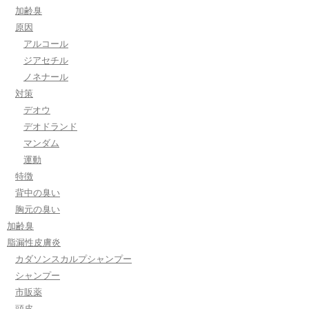
加齢臭
原因
アルコール
ジアセチル
ノネナール
対策
デオウ
デオドランド
マンダム
運動
特徴
背中の臭い
胸元の臭い
加齢臭
脂漏性皮膚炎
カダソンスカルプシャンプー
シャンプー
市販薬
頭皮