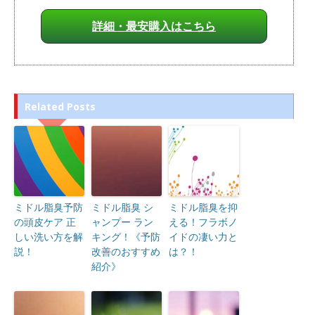
詳細・最安購入はこちら
Related Posts
ミドル脂臭予防
ミドル脂臭 シ
ミドル脂臭を抑
の頭皮ケア 正
ャンプー ラン
える！フラボノ
しい洗い方を解
キング！《予防
イドの凄い力と
説！
改善のおすすめ
は？！
紹介》