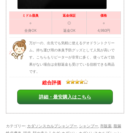
ミドル脂臭
返金保証
価格
○
◎
○
全身OK
返金OK
4,980円
万が一の、出先でも気軽に使えるデオドラントクリー
ム。持ち運び用の体臭予防グッズとして人気が高いで
す。こちらもリピーターが非常に多く、使ってみて効
果がない場合は全額返金も受けている信頼できる商品
です。
総合評価
詳細・最安購入はこちら
カテゴリー:
カダソンスカルプシャンプー
,
シャンプー
,
市販薬
,
脂漏