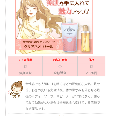
ミドル脂臭
お試し有無
価格
◎
◎
◎
体臭全般
全額返金
2,980円
女性誌でも人気No1を獲るほどの圧倒的な人気。足や
首、わきの臭いも完全消臭。体の黒ずみも落とせる最
強のボディーソープ。リピーターが非常に多く、使っ
てみて効果がない場合は全額返金も受けている信頼で
きる商品です。