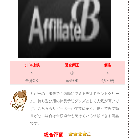
ミドル脂臭
返金保証
価格
○
◎
○
全身OK
返金OK
4,980円
万が一の、出先でも気軽に使えるデオドラントクリー
ム。持ち運び用の体臭予防グッズとして人気が高いで
す。こちらもリピーターが非常に多く、使ってみて効
果がない場合は全額返金も受けている信頼できる商品
です。
総合評価