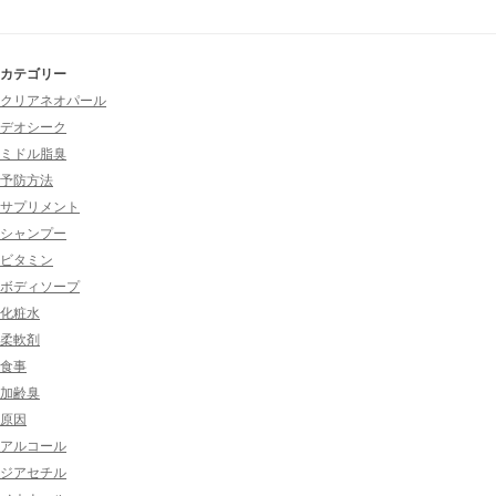
カテゴリー
クリアネオパール
デオシーク
ミドル脂臭
予防方法
サプリメント
シャンプー
ビタミン
ボディソープ
化粧水
柔軟剤
食事
加齢臭
原因
アルコール
ジアセチル