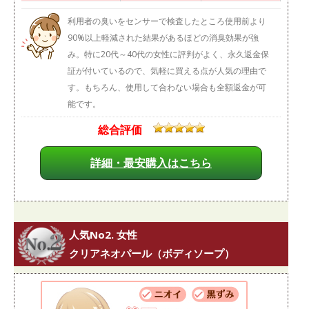
利用者の臭いをセンサーで検査したところ使用前より
90%以上軽減された結果があるほどの消臭効果が強
み。特に20代～40代の女性に評判がよく、永久返金保
証が付いているので、気軽に買える点が人気の理由で
す。もちろん、使用して合わない場合も全額返金が可
能です。
総合評価
詳細・最安購入はこちら
人気No2. 女性
クリアネオパール（ボディソープ）