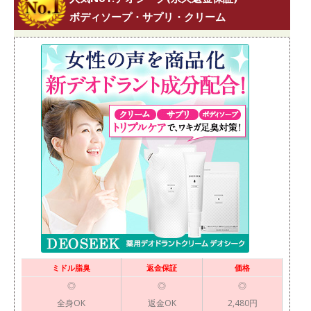
ボディソープ・サプリ・クリーム
ミドル脂臭
返金保証
価格
◎
◎
◎
全身OK
返金OK
2,480円