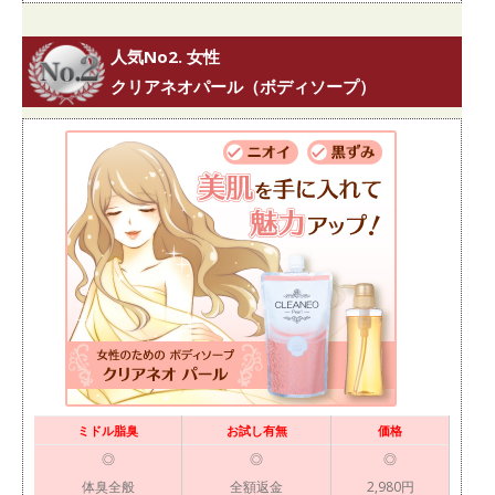
人気No2. 女性
クリアネオパール（ボディソープ）
ミドル脂臭
お試し有無
価格
◎
◎
◎
体臭全般
全額返金
2,980円