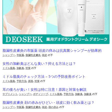
脂漏性皮膚炎の市販薬 頭皮の痒みは抗真菌シャンプーが効果的
シャンプー
,
市販薬
,
脂漏性皮膚炎
,
頭皮
の下
女性の加齢臭はどんな臭い？抑える方法とは？
ミドル脂臭
,
加齢臭
,
対策
の下
ミドル脂臭のチェック方法 – 5つの予防改善ポイント
ミドル脂臭
,
予防方法
,
原因
,
対策
の下
耳の後ろが臭い！女性は特に注意！原因と対策を解説
サプリメント
,
シャンプー
,
ボディソープ
,
ミドル脂臭
,
予防方法
,
加齢臭
,
加齢臭
の下
脂漏性皮膚炎 顔の赤みがひどい・頭皮に効く飲み薬とは？
シャンプー
,
市販薬
,
脂漏性皮膚炎
,
頭皮
,
顔の赤み
の下