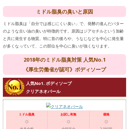
ミドル脂臭の臭いと原因
ミドル脂臭は「自分では感じにくい臭い」で、発酵の進んだバター
のような古い油の臭いが特徴的です。原因はジアセチルという加齢
と共に発生する物質。特に首の後ろや、うなじなどを中心に発生量
が多くなっていて、この部位を中心に臭いが強くなります。
2018年のミドル脂臭対策 人気No.1
《厚生労働省が認可》ボディソープ
人気No1. ボディソープ
クリアネオパール
ミドル脂臭
お試し有無
価格
◎
◎
◎
体臭全般
全額返金
2,980円