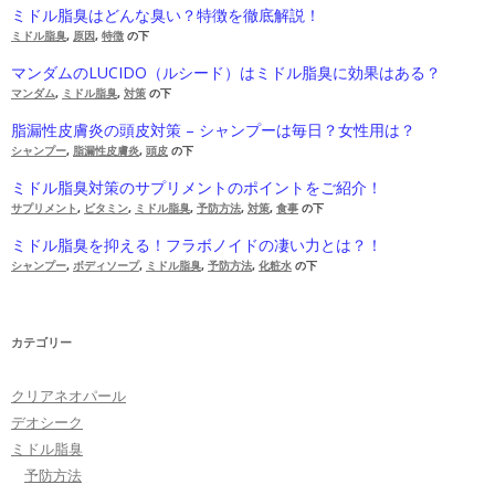
ミドル脂臭はどんな臭い？特徴を徹底解説！
ミドル脂臭
,
原因
,
特徴
の下
マンダムのLUCIDO（ルシード）はミドル脂臭に効果はある？
マンダム
,
ミドル脂臭
,
対策
の下
脂漏性皮膚炎の頭皮対策 – シャンプーは毎日？女性用は？
シャンプー
,
脂漏性皮膚炎
,
頭皮
の下
ミドル脂臭対策のサプリメントのポイントをご紹介！
サプリメント
,
ビタミン
,
ミドル脂臭
,
予防方法
,
対策
,
食事
の下
ミドル脂臭を抑える！フラボノイドの凄い力とは？！
シャンプー
,
ボディソープ
,
ミドル脂臭
,
予防方法
,
化粧水
の下
カテゴリー
クリアネオパール
デオシーク
ミドル脂臭
予防方法