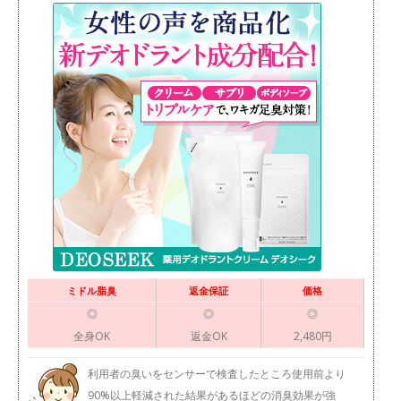
ミドル脂臭
返金保証
価格
◎
◎
◎
全身OK
返金OK
2,480円
利用者の臭いをセンサーで検査したところ使用前より
90%以上軽減された結果があるほどの消臭効果が強