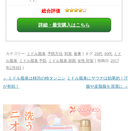
総合評価
詳細・最安購入はこちら
カテゴリー:
ミドル脂臭
,
予防方法
,
対策
,
食事
| タグ:
20代
,
30代
,
ミド
ル脂臭
,
ミドル脂臭 予防
,
ミドル脂臭 原因
,
女性 対策
| 投稿日:
2017
年2月6日
|
投稿ナビゲーション
←
ミドル脂臭は柿渋の柿タンニン
ミドル脂臭にサウナは効果的！汗
が有効！
腺や皮脂腺を清潔に
→