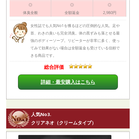
◎
◎
◎
体臭全般
全額返金
2,980円
女性誌でも人気No1を獲るほどの圧倒的な人気。足や
首、わきの臭いも完全消臭。体の黒ずみも落とせる最
強のボディーソープ。リピーターが非常に多く、使っ
てみて効果がない場合は全額返金も受けている信頼で
きる商品です。
総合評価
詳細・最安購入はこちら
人気No3.
クリアネオ（クリームタイプ）