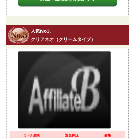
人気No3.
クリアネオ（クリームタイプ）
ミドル脂臭
返金保証
価格