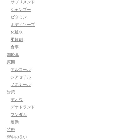
サプリメント
シャンプー
ビタミン
ボディソープ
化粧水
柔軟剤
食事
加齢臭
原因
アルコール
ジアセチル
ノネナール
対策
デオウ
デオドランド
マンダム
運動
特徴
背中の臭い