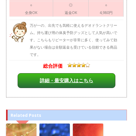
○
◎
○
全身OK
返金OK
4,980円
万が一の、出先でも気軽に使えるデオドラントクリー
ム。持ち運び用の体臭予防グッズとして人気が高いで
す。こちらもリピーターが非常に多く、使ってみて効
果がない場合は全額返金も受けている信頼できる商品
です。
総合評価
詳細・最安購入はこちら
Related Posts