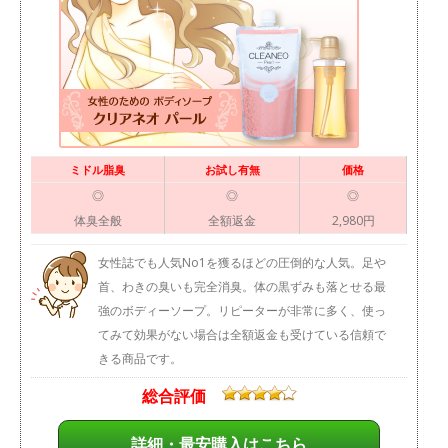
ミドル脂臭
お試し有無
価格
◎
◎
◎
体臭全般
全額返金
2,980円
女性誌でも人気No1を獲るほどの圧倒的な人気。足や
首、わきの臭いも完全消臭。体の黒ずみも落とせる最
強のボディーソープ。リピーターが非常に多く、使っ
てみて効果がない場合は全額返金も受けている信頼で
きる商品です。
総合評価
詳細・最安購入はこちら