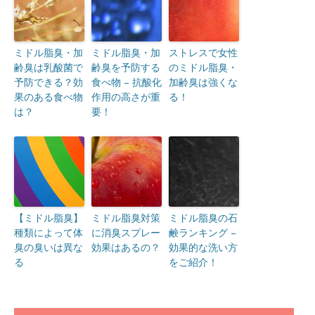
ミドル脂臭・加
ミドル脂臭・加
ストレスで女性
齢臭は乳酸菌で
齢臭を予防する
のミドル脂臭・
予防できる？効
食べ物 – 抗酸化
加齢臭は強くな
果のある食べ物
作用の高さが重
る！
は？
要！
【ミドル脂臭】
ミドル脂臭対策
ミドル脂臭の石
種類によって体
に消臭スプレー
鹸ランキング –
臭の臭いは異な
効果はあるの？
効果的な洗い方
る
をご紹介！