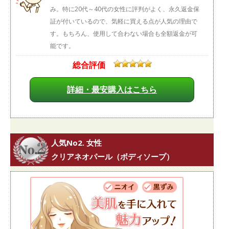
み。特に20代～40代の女性に評判がよく、永久返金保
証が付いているので、気軽に買える点が人気の理由で
す。もちろん、使用して合わない場合も全額返金が可
能です。
総合評価
詳細・最安購入はこちら
人気No2. 女性
クリアネオパール（ボディソープ）