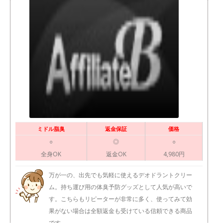
ミドル脂臭
返金保証
価格
○
◎
○
全身OK
返金OK
4,980円
万が一の、出先でも気軽に使えるデオドラントクリー
ム。持ち運び用の体臭予防グッズとして人気が高いで
す。こちらもリピーターが非常に多く、使ってみて効
果がない場合は全額返金も受けている信頼できる商品
です。