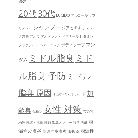
タグ
20代
30代
LUCIDO
アルコール
サプ
シャンプー
ジアセチル
リメント
チェッ
ク方法
デオウ
デオドラント
ノネナール
ビタミン
マン
ボディソープ
フラボノイド
ヘアトニック
ミドル脂臭
ミド
ダム
ル脂臭 予防
ミドル
脂臭 原因
加
ルシード
ミョウバン
女性 対策
齢臭
化粧水
柔軟剤
脂
柿渋
洗濯・洗剤
洗顔
消臭スプレー
特徴
石鹸
漏性皮膚炎
脂漏性
脂漏性皮膚炎 市販薬