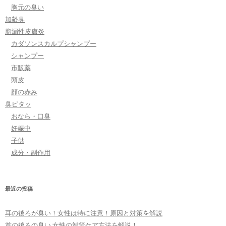
胸元の臭い
加齢臭
脂漏性皮膚炎
カダソンスカルプシャンプー
シャンプー
市販薬
頭皮
顔の赤み
臭ピタッ
おなら・口臭
妊娠中
子供
成分・副作用
最近の投稿
耳の後ろが臭い！女性は特に注意！原因と対策を解説
首の後ろの臭い 女性の対策ケア方法を解説！