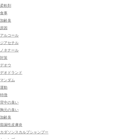
柔軟剤
食事
加齢臭
原因
アルコール
ジアセチル
ノネナール
対策
デオウ
デオドランド
マンダム
運動
特徴
背中の臭い
胸元の臭い
加齢臭
脂漏性皮膚炎
カダソンスカルプシャンプー