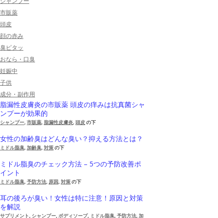
シャンプー
市販薬
頭皮
顔の赤み
臭ピタッ
おなら・口臭
妊娠中
子供
成分・副作用
脂漏性皮膚炎の市販薬 頭皮の痒みは抗真菌シャ
ンプーが効果的
シャンプー
,
市販薬
,
脂漏性皮膚炎
,
頭皮
の下
女性の加齢臭はどんな臭い？抑える方法とは？
ミドル脂臭
,
加齢臭
,
対策
の下
ミドル脂臭のチェック方法 – 5つの予防改善ポ
イント
ミドル脂臭
,
予防方法
,
原因
,
対策
の下
耳の後ろが臭い！女性は特に注意！原因と対策
を解説
サプリメント
,
シャンプー
,
ボディソープ
,
ミドル脂臭
,
予防方法
,
加