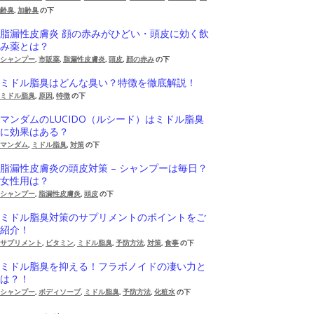
齢臭
,
加齢臭
の下
脂漏性皮膚炎 顔の赤みがひどい・頭皮に効く飲
み薬とは？
シャンプー
,
市販薬
,
脂漏性皮膚炎
,
頭皮
,
顔の赤み
の下
ミドル脂臭はどんな臭い？特徴を徹底解説！
ミドル脂臭
,
原因
,
特徴
の下
マンダムのLUCIDO（ルシード）はミドル脂臭
に効果はある？
マンダム
,
ミドル脂臭
,
対策
の下
脂漏性皮膚炎の頭皮対策 – シャンプーは毎日？
女性用は？
シャンプー
,
脂漏性皮膚炎
,
頭皮
の下
ミドル脂臭対策のサプリメントのポイントをご
紹介！
サプリメント
,
ビタミン
,
ミドル脂臭
,
予防方法
,
対策
,
食事
の下
ミドル脂臭を抑える！フラボノイドの凄い力と
は？！
シャンプー
,
ボディソープ
,
ミドル脂臭
,
予防方法
,
化粧水
の下