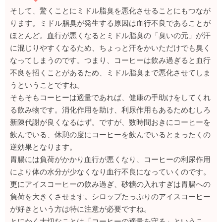
そして、驚くことにミドル脂臭を悪化させることにもつなが
ります。ミドル脂臭が発生する原因は血行不良であることが
ほとんど。血行が悪くなるとミドル脂臭の「臭いの元」が汗
に混じりやすくなるため、ちょっと汗をかいただけでも臭く
なってしまうのです。つまり、コーヒーは飲み過ぎると血行
不良を招くことがあるため、ミドル脂臭まで悪化させてしま
うということですね。
そもそもコーヒーは適量であれば、健康の手助けをしてくれ
る飲み物です。消化作用を助け、利尿作用もあるためむしろ
新陳代謝が良くなるはず。ですが、数時間おきにコーヒーを
飲んでいる、休憩の度にコーヒーを飲んでいるとまったくの
逆効果となります。
胃腸には負荷がかかり血行が悪くなり、コーヒーの利尿作用
により体の水分が少なくなり血行不良になっていくのです。
更にアイスコーヒーの飲み過ぎ、砂糖の入れすぎは胃腸への
負荷を大きくさせます。シロップたっぷりのアイスコーヒー
が好きという方は特に注意が必要ですね。
とにかく大切なことは「コーヒーの適量を守る」というこ