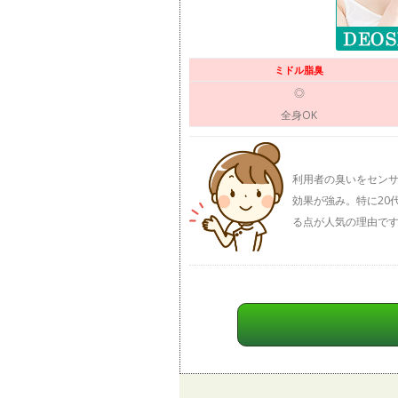
ミドル脂臭
◎
全身OK
利用者の臭いをセンサ
効果が強み。特に20
る点が人気の理由で