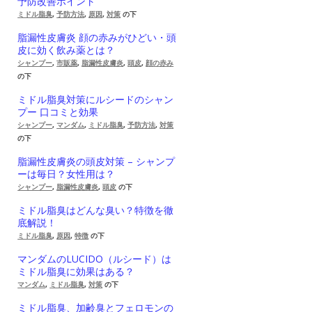
予防改善ポイント
ミドル脂臭
,
予防方法
,
原因
,
対策
の下
脂漏性皮膚炎 顔の赤みがひどい・頭
皮に効く飲み薬とは？
シャンプー
,
市販薬
,
脂漏性皮膚炎
,
頭皮
,
顔の赤み
の下
ミドル脂臭対策にルシードのシャン
プー 口コミと効果
シャンプー
,
マンダム
,
ミドル脂臭
,
予防方法
,
対策
の下
脂漏性皮膚炎の頭皮対策 – シャンプ
ーは毎日？女性用は？
シャンプー
,
脂漏性皮膚炎
,
頭皮
の下
ミドル脂臭はどんな臭い？特徴を徹
底解説！
ミドル脂臭
,
原因
,
特徴
の下
マンダムのLUCIDO（ルシード）は
ミドル脂臭に効果はある？
マンダム
,
ミドル脂臭
,
対策
の下
ミドル脂臭、加齢臭とフェロモンの