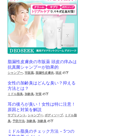
脂漏性皮膚炎の市販薬 頭皮の痒みは
抗真菌シャンプーが効果的
シャンプー
,
市販薬
,
脂漏性皮膚炎
,
頭皮
の下
女性の加齢臭はどんな臭い？抑える
方法とは？
ミドル脂臭
,
加齢臭
,
対策
の下
耳の後ろが臭い！女性は特に注意！
原因と対策を解説
サプリメント
,
シャンプー
,
ボディソープ
,
ミドル脂
臭
,
予防方法
,
加齢臭
,
加齢臭
の下
ミドル脂臭のチェック方法 – 5つの