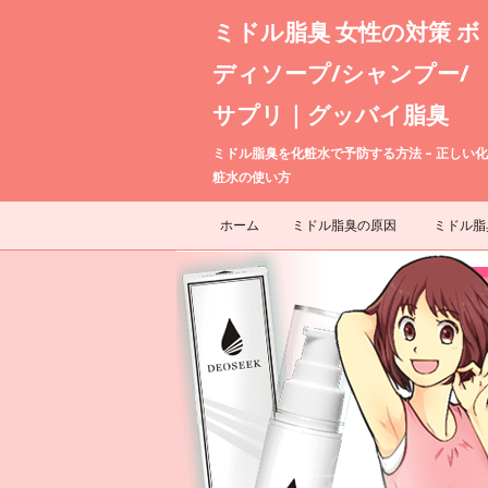
ミドル脂臭 女性の対策 ボ
ディソープ/シャンプー/
サプリ｜グッバイ脂臭
ミドル脂臭を化粧水で予防する方法 – 正しい化
粧水の使い方
ホーム
ミドル脂臭の原因
ミドル脂