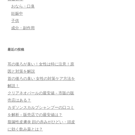
おなら・口臭
妊娠中
子供
成分・副作用
最近の投稿
耳の後ろが臭い！女性は特に注意！原
因と対策を解説
首の後ろの臭い 女性の対策ケア方法を
解説！
クリアネオパールの最安値 – 市販の販
売店はある？
カダソンスカルプシャンプーの口コミ
を解析 – 販売店での最安値は？
脂漏性皮膚炎 顔の赤みがひどい・頭皮
に効く飲み薬とは？