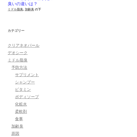
臭いの違いは？
ミドル脂臭
,
加齢臭
の下
カテゴリー
クリアネオパール
デオシーク
ミドル脂臭
予防方法
サプリメント
シャンプー
ビタミン
ボディソープ
化粧水
柔軟剤
食事
加齢臭
原因