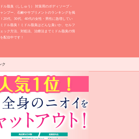
ドル脂臭（ししゅう） 対策用のボディソープ・
ャンプー、石鹸やサプリメントのランキングを掲
！20代、30代、40代の女性・男性に急増してい
ミドル脂臭！ミドル脂臭はどんな臭いか、セルフ
ェック方法、対処法、治療法までミドル脂臭の情
を配信中です！
ンク