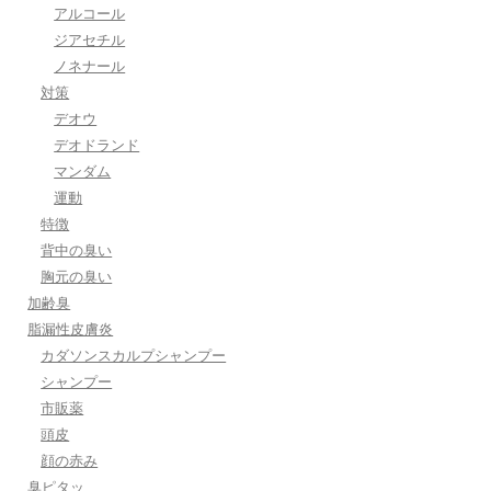
アルコール
ジアセチル
ノネナール
対策
デオウ
デオドランド
マンダム
運動
特徴
背中の臭い
胸元の臭い
加齢臭
脂漏性皮膚炎
カダソンスカルプシャンプー
シャンプー
市販薬
頭皮
顔の赤み
臭ピタッ