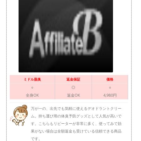
ミドル脂臭
返金保証
価格
○
◎
○
全身OK
返金OK
4,980円
万が一の、出先でも気軽に使えるデオドラントクリー
ム。持ち運び用の体臭予防グッズとして人気が高いで
す。こちらもリピーターが非常に多く、使ってみて効
果がない場合は全額返金も受けている信頼できる商品
です。