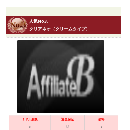
人気No3.
クリアネオ（クリームタイプ）
ミドル脂臭
返金保証
価格
○
◎
○