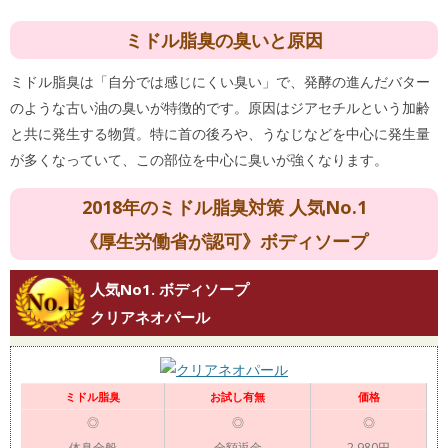
ミドル脂臭の臭いと原因
ミドル脂臭は「自分では感じにくい臭い」で、発酵の進んだバター
のような古い油の臭いが特徴的です。原因はジアセチルという加齢
と共に発生する物質。特に首の後ろや、うなじなどを中心に発生量
が多くなっていて、この部位を中心に臭いが強くなります。
2018年のミドル脂臭対策 人気No.1
《厚生労働省が認可》ボディソープ
人気No1. ボディソープ
クリアネオパール
ミドル脂臭
お試し有無
価格
◎
◎
◎
体臭全般
全額返金
2,980円