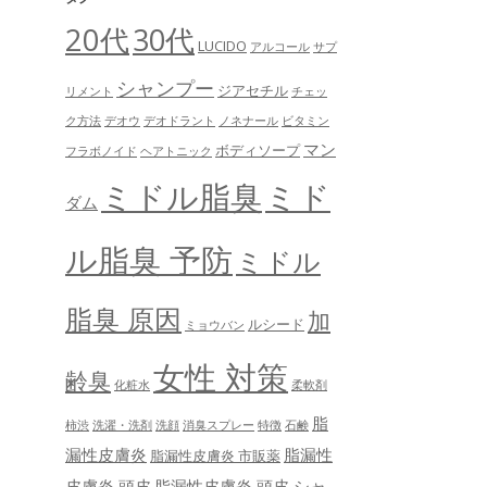
20代
30代
LUCIDO
アルコール
サプ
シャンプー
ジアセチル
リメント
チェッ
ク方法
デオウ
デオドラント
ノネナール
ビタミン
マン
ボディソープ
フラボノイド
ヘアトニック
ミドル脂臭
ミド
ダム
ル脂臭 予防
ミドル
脂臭 原因
加
ルシード
ミョウバン
女性 対策
齢臭
化粧水
柔軟剤
脂
柿渋
洗濯・洗剤
洗顔
消臭スプレー
特徴
石鹸
漏性皮膚炎
脂漏性
脂漏性皮膚炎 市販薬
皮膚炎 頭皮
脂漏性皮膚炎 頭皮 シャ