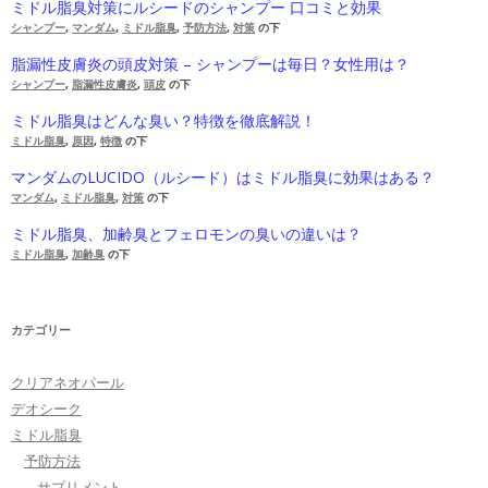
ミドル脂臭対策にルシードのシャンプー 口コミと効果
シャンプー
,
マンダム
,
ミドル脂臭
,
予防方法
,
対策
の下
脂漏性皮膚炎の頭皮対策 – シャンプーは毎日？女性用は？
シャンプー
,
脂漏性皮膚炎
,
頭皮
の下
ミドル脂臭はどんな臭い？特徴を徹底解説！
ミドル脂臭
,
原因
,
特徴
の下
マンダムのLUCIDO（ルシード）はミドル脂臭に効果はある？
マンダム
,
ミドル脂臭
,
対策
の下
ミドル脂臭、加齢臭とフェロモンの臭いの違いは？
ミドル脂臭
,
加齢臭
の下
カテゴリー
クリアネオパール
デオシーク
ミドル脂臭
予防方法
サプリメント