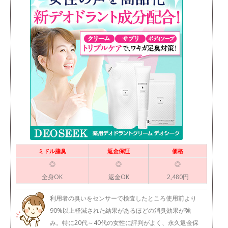
ミドル脂臭
返金保証
価格
◎
◎
◎
全身OK
返金OK
2,480円
利用者の臭いをセンサーで検査したところ使用前より
90%以上軽減された結果があるほどの消臭効果が強
み。特に20代～40代の女性に評判がよく、永久返金保