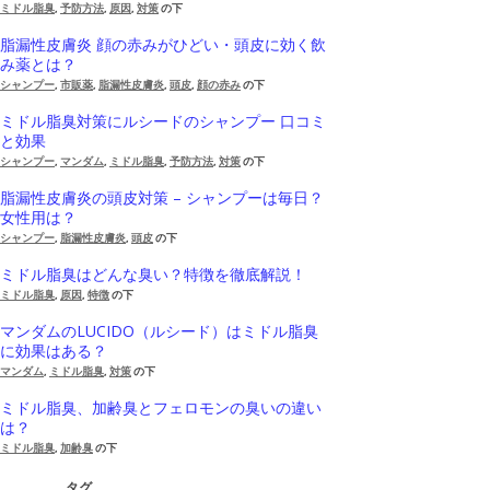
ミドル脂臭
,
予防方法
,
原因
,
対策
の下
脂漏性皮膚炎 顔の赤みがひどい・頭皮に効く飲
み薬とは？
シャンプー
,
市販薬
,
脂漏性皮膚炎
,
頭皮
,
顔の赤み
の下
ミドル脂臭対策にルシードのシャンプー 口コミ
と効果
シャンプー
,
マンダム
,
ミドル脂臭
,
予防方法
,
対策
の下
脂漏性皮膚炎の頭皮対策 – シャンプーは毎日？
女性用は？
シャンプー
,
脂漏性皮膚炎
,
頭皮
の下
ミドル脂臭はどんな臭い？特徴を徹底解説！
ミドル脂臭
,
原因
,
特徴
の下
マンダムのLUCIDO（ルシード）はミドル脂臭
に効果はある？
マンダム
,
ミドル脂臭
,
対策
の下
ミドル脂臭、加齢臭とフェロモンの臭いの違い
は？
ミドル脂臭
,
加齢臭
の下
タグ