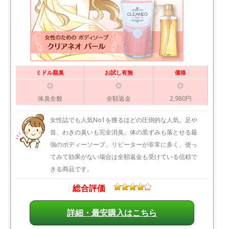
ミドル脂臭
お試し有無
価格
◎
◎
◎
体臭全般
全額返金
2,980円
女性誌でも人気No1を獲るほどの圧倒的な人気。足や
首、わきの臭いも完全消臭。体の黒ずみも落とせる最
強のボディーソープ。リピーターが非常に多く、使っ
てみて効果がない場合は全額返金も受けている信頼で
きる商品です。
総合評価
詳細・最安購入はこちら