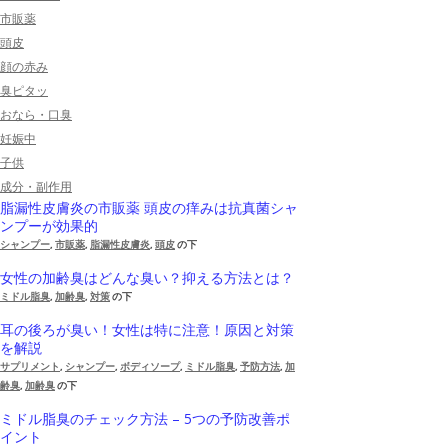
市販薬
頭皮
顔の赤み
臭ピタッ
おなら・口臭
妊娠中
子供
成分・副作用
脂漏性皮膚炎の市販薬 頭皮の痒みは抗真菌シャ
ンプーが効果的
シャンプー
,
市販薬
,
脂漏性皮膚炎
,
頭皮
の下
女性の加齢臭はどんな臭い？抑える方法とは？
ミドル脂臭
,
加齢臭
,
対策
の下
耳の後ろが臭い！女性は特に注意！原因と対策
を解説
サプリメント
,
シャンプー
,
ボディソープ
,
ミドル脂臭
,
予防方法
,
加
齢臭
,
加齢臭
の下
ミドル脂臭のチェック方法 – 5つの予防改善ポ
イント