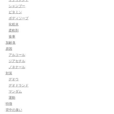
シャンプー
ビタミン
ボディソープ
化粧水
柔軟剤
食事
加齢臭
原因
アルコール
ジアセチル
ノネナール
対策
デオウ
デオドランド
マンダム
運動
特徴
背中の臭い