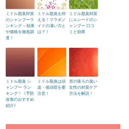
ミドル脂臭対策
ミドル脂臭を抑
ミドル脂臭対策
のシャンプーラ
える！フラボノ
にルシードのシ
ンキング – 効果
イドの凄い力と
ャンプー 口コ
や価格を徹底調
は？！
ミと効果
査！
ミドル脂臭 シ
ミドル脂臭は頭
首の後ろの臭い
ャンプー ラン
皮・後頭部を要
女性の対策ケア
キング！《予防
注意！
方法を解説！
改善のおすすめ
紹介》