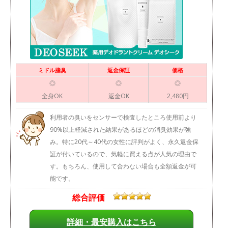
ミドル脂臭
返金保証
価格
◎
◎
◎
全身OK
返金OK
2,480円
利用者の臭いをセンサーで検査したところ使用前より
90%以上軽減された結果があるほどの消臭効果が強
み。特に20代～40代の女性に評判がよく、永久返金保
証が付いているので、気軽に買える点が人気の理由で
す。もちろん、使用して合わない場合も全額返金が可
能です。
総合評価
詳細・最安購入はこちら