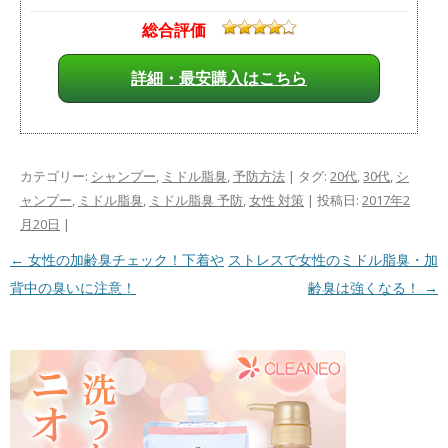
総合評価
詳細・最安購入はこちら
カテゴリー:
シャンプー
,
ミドル脂臭
,
予防方法
| タグ:
20代
,
30代
,
シ
ャンプー
,
ミドル脂臭
,
ミドル脂臭 予防
,
女性 対策
| 投稿日:
2017年2
月20日
|
投稿ナビゲーション
←
女性の加齢臭チェック！下着や
ストレスで女性のミドル脂臭・加
背中の臭いに注意！
齢臭は強くなる！
→