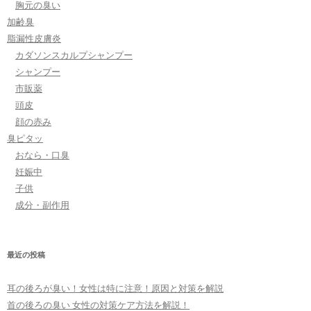
胸元の臭い
加齢臭
脂漏性皮膚炎
カダソンスカルプシャンプー
シャンプー
市販薬
頭皮
顔の赤み
臭ピタッ
おなら・口臭
妊娠中
子供
成分・副作用
最近の投稿
耳の後ろが臭い！女性は特に注意！原因と対策を解説
首の後ろの臭い 女性の対策ケア方法を解説！