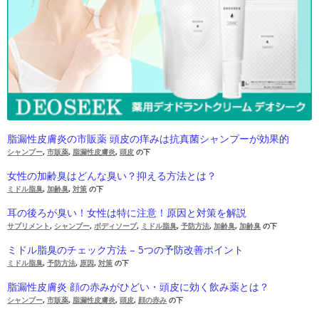
脂漏性皮膚炎の市販薬 頭皮の痒みは抗真菌シャンプーが効果的
シャンプー
,
市販薬
,
脂漏性皮膚炎
,
頭皮
の下
女性の加齢臭はどんな臭い？抑える方法とは？
ミドル脂臭
,
加齢臭
,
対策
の下
耳の後ろが臭い！女性は特に注意！原因と対策を解説
サプリメント
,
シャンプー
,
ボディソープ
,
ミドル脂臭
,
予防方法
,
加齢臭
,
加齢臭
の下
ミドル脂臭のチェック方法 – 5つの予防改善ポイント
ミドル脂臭
,
予防方法
,
原因
,
対策
の下
脂漏性皮膚炎 顔の赤みがひどい・頭皮に効く飲み薬とは？
シャンプー
,
市販薬
,
脂漏性皮膚炎
,
頭皮
,
顔の赤み
の下