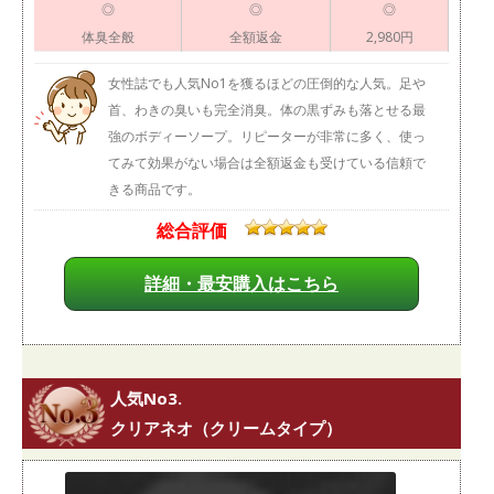
◎
◎
◎
体臭全般
全額返金
2,980円
女性誌でも人気No1を獲るほどの圧倒的な人気。足や
首、わきの臭いも完全消臭。体の黒ずみも落とせる最
強のボディーソープ。リピーターが非常に多く、使っ
てみて効果がない場合は全額返金も受けている信頼で
きる商品です。
総合評価
詳細・最安購入はこちら
人気No3.
クリアネオ（クリームタイプ）