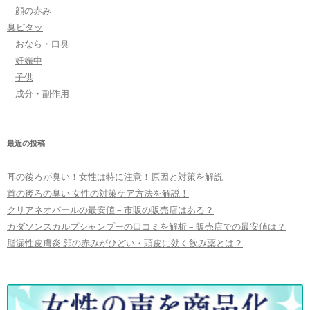
顔の赤み
臭ピタッ
おなら・口臭
妊娠中
子供
成分・副作用
最近の投稿
耳の後ろが臭い！女性は特に注意！原因と対策を解説
首の後ろの臭い 女性の対策ケア方法を解説！
クリアネオパールの最安値 – 市販の販売店はある？
カダソンスカルプシャンプーの口コミを解析 – 販売店での最安値は？
脂漏性皮膚炎 顔の赤みがひどい・頭皮に効く飲み薬とは？