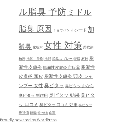
ル脂臭 予防
ミドル
脂臭 原因
加
ルシード
ミョウバン
女性 対策
齢臭
化粧水
柔軟剤
脂
柿渋
洗濯・洗剤
洗顔
消臭スプレー
特徴
石鹸
漏性皮膚炎
脂漏性
脂漏性皮膚炎 市販薬
皮膚炎 頭皮
脂漏性皮膚炎 頭皮 シャ
臭ピタッ
ンプー 女性
臭ピタッ おなら
臭ピタッ 効果
臭ピタ
臭ピタッ 副作用
ッ 口コミ
臭ピタッ 口コミ 効果
臭ピタッ
春特価
運動
食べ物
食事
Proudly powered by WordPress