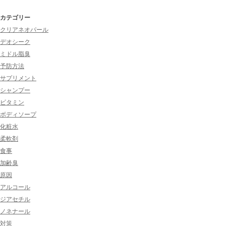
カテゴリー
クリアネオパール
デオシーク
ミドル脂臭
予防方法
サプリメント
シャンプー
ビタミン
ボディソープ
化粧水
柔軟剤
食事
加齢臭
原因
アルコール
ジアセチル
ノネナール
対策