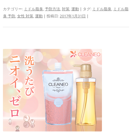
カテゴリー:
ミドル脂臭
,
予防方法
,
対策
,
運動
| タグ:
ミドル脂臭
,
ミドル脂
臭 予防
,
女性 対策
,
運動
| 投稿日:
2017年1月31日
|