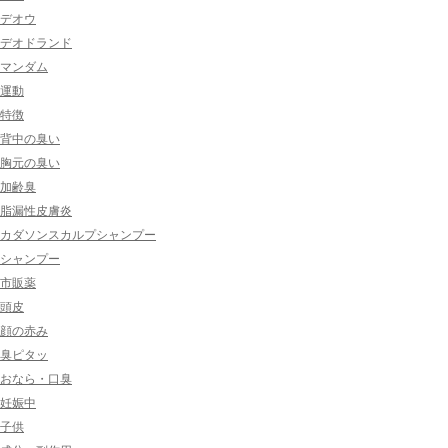
デオウ
デオドランド
マンダム
運動
特徴
背中の臭い
胸元の臭い
加齢臭
脂漏性皮膚炎
カダソンスカルプシャンプー
シャンプー
市販薬
頭皮
顔の赤み
臭ピタッ
おなら・口臭
妊娠中
子供