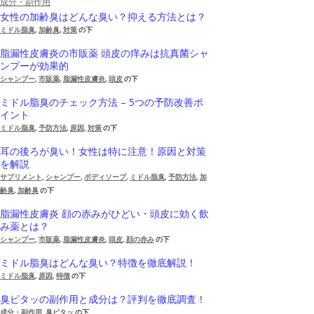
成分・副作用
女性の加齢臭はどんな臭い？抑える方法とは？
ミドル脂臭
,
加齢臭
,
対策
の下
脂漏性皮膚炎の市販薬 頭皮の痒みは抗真菌シャ
ンプーが効果的
シャンプー
,
市販薬
,
脂漏性皮膚炎
,
頭皮
の下
ミドル脂臭のチェック方法 – 5つの予防改善ポ
イント
ミドル脂臭
,
予防方法
,
原因
,
対策
の下
耳の後ろが臭い！女性は特に注意！原因と対策
を解説
サプリメント
,
シャンプー
,
ボディソープ
,
ミドル脂臭
,
予防方法
,
加
齢臭
,
加齢臭
の下
脂漏性皮膚炎 顔の赤みがひどい・頭皮に効く飲
み薬とは？
シャンプー
,
市販薬
,
脂漏性皮膚炎
,
頭皮
,
顔の赤み
の下
ミドル脂臭はどんな臭い？特徴を徹底解説！
ミドル脂臭
,
原因
,
特徴
の下
臭ピタッの副作用と成分は？評判を徹底調査！
成分・副作用
,
臭ピタッ
の下