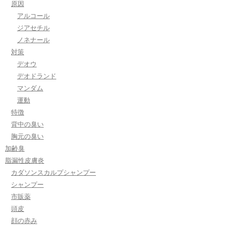
原因
アルコール
ジアセチル
ノネナール
対策
デオウ
デオドランド
マンダム
運動
特徴
背中の臭い
胸元の臭い
加齢臭
脂漏性皮膚炎
カダソンスカルプシャンプー
シャンプー
市販薬
頭皮
顔の赤み