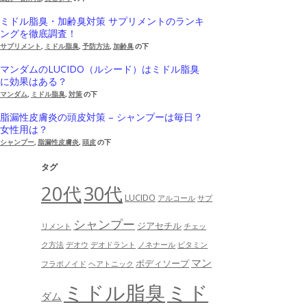
ミドル脂臭・加齢臭対策 サプリメントのランキ
ングを徹底調査！
サプリメント
,
ミドル脂臭
,
予防方法
,
加齢臭
の下
マンダムのLUCIDO（ルシード）はミドル脂臭
に効果はある？
マンダム
,
ミドル脂臭
,
対策
の下
脂漏性皮膚炎の頭皮対策 – シャンプーは毎日？
女性用は？
シャンプー
,
脂漏性皮膚炎
,
頭皮
の下
タグ
20代
30代
LUCIDO
アルコール
サプ
シャンプー
ジアセチル
リメント
チェッ
ク方法
デオウ
デオドラント
ノネナール
ビタミン
マン
ボディソープ
フラボノイド
ヘアトニック
ミドル脂臭
ミド
ダム