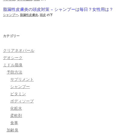
脂漏性皮膚炎の頭皮対策 – シャンプーは毎日？女性用は？
シャンプー
,
脂漏性皮膚炎
,
頭皮
の下
カテゴリー
クリアネオパール
デオシーク
ミドル脂臭
予防方法
サプリメント
シャンプー
ビタミン
ボディソープ
化粧水
柔軟剤
食事
加齢臭