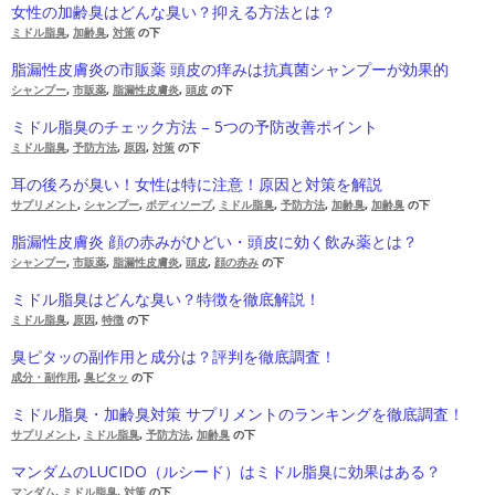
女性の加齢臭はどんな臭い？抑える方法とは？
ミドル脂臭
,
加齢臭
,
対策
の下
脂漏性皮膚炎の市販薬 頭皮の痒みは抗真菌シャンプーが効果的
シャンプー
,
市販薬
,
脂漏性皮膚炎
,
頭皮
の下
ミドル脂臭のチェック方法 – 5つの予防改善ポイント
ミドル脂臭
,
予防方法
,
原因
,
対策
の下
耳の後ろが臭い！女性は特に注意！原因と対策を解説
サプリメント
,
シャンプー
,
ボディソープ
,
ミドル脂臭
,
予防方法
,
加齢臭
,
加齢臭
の下
脂漏性皮膚炎 顔の赤みがひどい・頭皮に効く飲み薬とは？
シャンプー
,
市販薬
,
脂漏性皮膚炎
,
頭皮
,
顔の赤み
の下
ミドル脂臭はどんな臭い？特徴を徹底解説！
ミドル脂臭
,
原因
,
特徴
の下
臭ピタッの副作用と成分は？評判を徹底調査！
成分・副作用
,
臭ピタッ
の下
ミドル脂臭・加齢臭対策 サプリメントのランキングを徹底調査！
サプリメント
,
ミドル脂臭
,
予防方法
,
加齢臭
の下
マンダムのLUCIDO（ルシード）はミドル脂臭に効果はある？
マンダム
,
ミドル脂臭
,
対策
の下