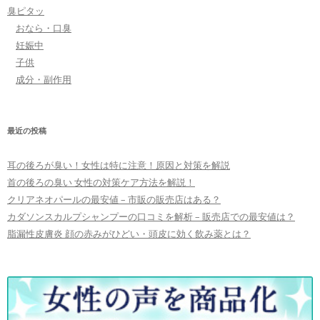
臭ピタッ
おなら・口臭
妊娠中
子供
成分・副作用
最近の投稿
耳の後ろが臭い！女性は特に注意！原因と対策を解説
首の後ろの臭い 女性の対策ケア方法を解説！
クリアネオパールの最安値 – 市販の販売店はある？
カダソンスカルプシャンプーの口コミを解析 – 販売店での最安値は？
脂漏性皮膚炎 顔の赤みがひどい・頭皮に効く飲み薬とは？