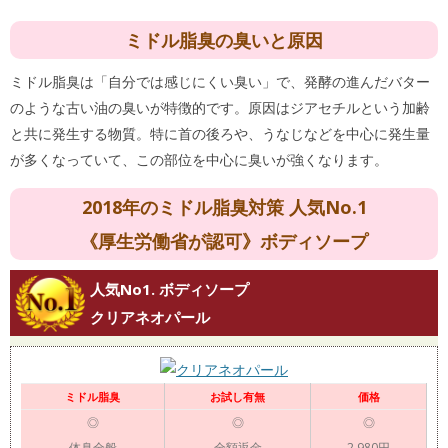
ミドル脂臭の臭いと原因
ミドル脂臭は「自分では感じにくい臭い」で、発酵の進んだバター
のような古い油の臭いが特徴的です。原因はジアセチルという加齢
と共に発生する物質。特に首の後ろや、うなじなどを中心に発生量
が多くなっていて、この部位を中心に臭いが強くなります。
2018年のミドル脂臭対策 人気No.1
《厚生労働省が認可》ボディソープ
人気No1. ボディソープ
クリアネオパール
ミドル脂臭
お試し有無
価格
◎
◎
◎
体臭全般
全額返金
2,980円