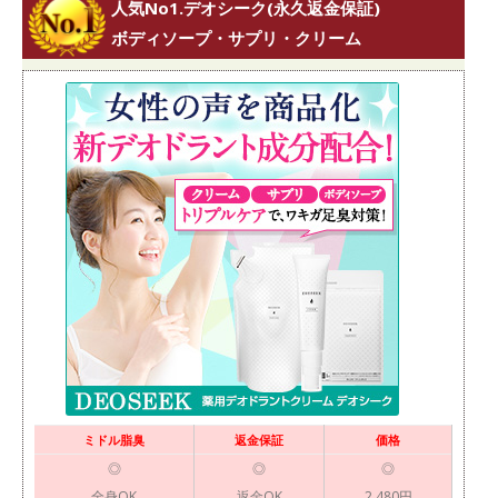
人気No1.デオシーク(永久返金保証)
ボディソープ・サプリ・クリーム
ミドル脂臭
返金保証
価格
◎
◎
◎
全身OK
返金OK
2,480円