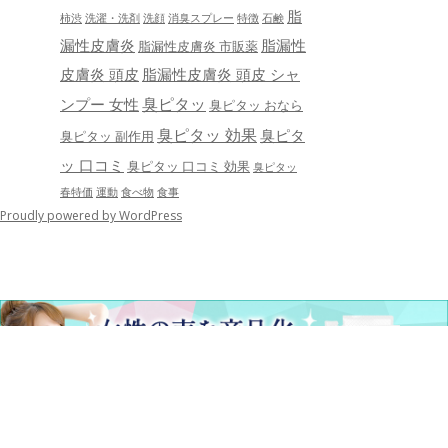
脂
柿渋
洗濯・洗剤
洗顔
消臭スプレー
特徴
石鹸
漏性皮膚炎
脂漏性
脂漏性皮膚炎 市販薬
皮膚炎 頭皮
脂漏性皮膚炎 頭皮 シャ
臭ピタッ
ンプー 女性
臭ピタッ おなら
臭ピタッ 効果
臭ピタ
臭ピタッ 副作用
ッ 口コミ
臭ピタッ 口コミ 効果
臭ピタッ
春特価
運動
食べ物
食事
Proudly powered by WordPress