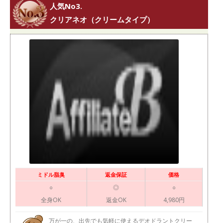
人気No3.
クリアネオ（クリームタイプ）
ミドル脂臭
返金保証
価格
○
◎
○
全身OK
返金OK
4,980円
万が一の、出先でも気軽に使えるデオドラントクリー