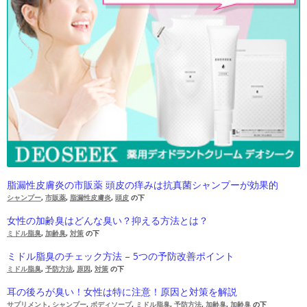
脂漏性皮膚炎の市販薬 頭皮の痒みは抗真菌シャンプーが効果的
シャンプー
,
市販薬
,
脂漏性皮膚炎
,
頭皮
の下
女性の加齢臭はどんな臭い？抑える方法とは？
ミドル脂臭
,
加齢臭
,
対策
の下
ミドル脂臭のチェック方法 – 5つの予防改善ポイント
ミドル脂臭
,
予防方法
,
原因
,
対策
の下
耳の後ろが臭い！女性は特に注意！原因と対策を解説
サプリメント
,
シャンプー
,
ボディソープ
,
ミドル脂臭
,
予防方法
,
加齢臭
,
加齢臭
の下