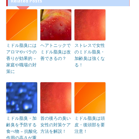
Related Posts
ミドル脂臭には
ヘアトニックで
ストレスで女性
アロマやバラの
ミドル脂臭は改
のミドル脂臭・
香りが効果的 –
善できるの？
加齢臭は強くな
家庭や職場の対
る！
策に
ミドル脂臭・加
首の後ろの臭い
ミドル脂臭は頭
齢臭を予防する
女性の対策ケア
皮・後頭部を要
食べ物 – 抗酸化
方法を解説！
注意！
作用の高さが重