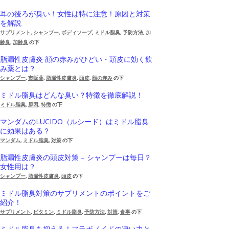
耳の後ろが臭い！女性は特に注意！原因と対策
を解説
サプリメント
,
シャンプー
,
ボディソープ
,
ミドル脂臭
,
予防方法
,
加
齢臭
,
加齢臭
の下
脂漏性皮膚炎 顔の赤みがひどい・頭皮に効く飲
み薬とは？
シャンプー
,
市販薬
,
脂漏性皮膚炎
,
頭皮
,
顔の赤み
の下
ミドル脂臭はどんな臭い？特徴を徹底解説！
ミドル脂臭
,
原因
,
特徴
の下
マンダムのLUCIDO（ルシード）はミドル脂臭
に効果はある？
マンダム
,
ミドル脂臭
,
対策
の下
脂漏性皮膚炎の頭皮対策 – シャンプーは毎日？
女性用は？
シャンプー
,
脂漏性皮膚炎
,
頭皮
の下
ミドル脂臭対策のサプリメントのポイントをご
紹介！
サプリメント
,
ビタミン
,
ミドル脂臭
,
予防方法
,
対策
,
食事
の下
ミドル脂臭を抑える！フラボノイドの凄い力と