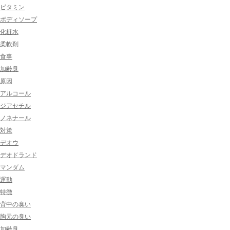
ビタミン
ボディソープ
化粧水
柔軟剤
食事
加齢臭
原因
アルコール
ジアセチル
ノネナール
対策
デオウ
デオドランド
マンダム
運動
特徴
背中の臭い
胸元の臭い
加齢臭