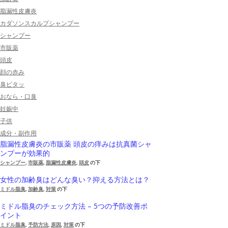
脂漏性皮膚炎
カダソンスカルプシャンプー
シャンプー
市販薬
頭皮
顔の赤み
臭ピタッ
おなら・口臭
妊娠中
子供
成分・副作用
脂漏性皮膚炎の市販薬 頭皮の痒みは抗真菌シャ
ンプーが効果的
シャンプー
,
市販薬
,
脂漏性皮膚炎
,
頭皮
の下
女性の加齢臭はどんな臭い？抑える方法とは？
ミドル脂臭
,
加齢臭
,
対策
の下
ミドル脂臭のチェック方法 – 5つの予防改善ポ
イント
ミドル脂臭
,
予防方法
,
原因
,
対策
の下