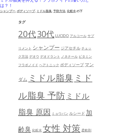
は？！
シャンプー
,
ボディソープ
,
ミドル脂臭
,
予防方法
,
化粧水
の下
タグ
20代
30代
LUCIDO
アルコール
サプ
シャンプー
ジアセチル
リメント
チェッ
ク方法
デオウ
デオドラント
ノネナール
ビタミン
マン
ボディソープ
フラボノイド
ヘアトニック
ミドル脂臭
ミド
ダム
ル脂臭 予防
ミドル
脂臭 原因
加
ルシード
ミョウバン
女性 対策
齢臭
化粧水
柔軟剤