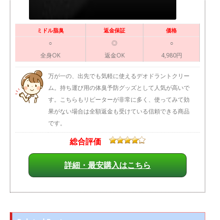
ミドル脂臭
返金保証
価格
○
◎
○
全身OK
返金OK
4,980円
万が一の、出先でも気軽に使えるデオドラントクリー
ム。持ち運び用の体臭予防グッズとして人気が高いで
す。こちらもリピーターが非常に多く、使ってみて効
果がない場合は全額返金も受けている信頼できる商品
です。
総合評価
詳細・最安購入はこちら