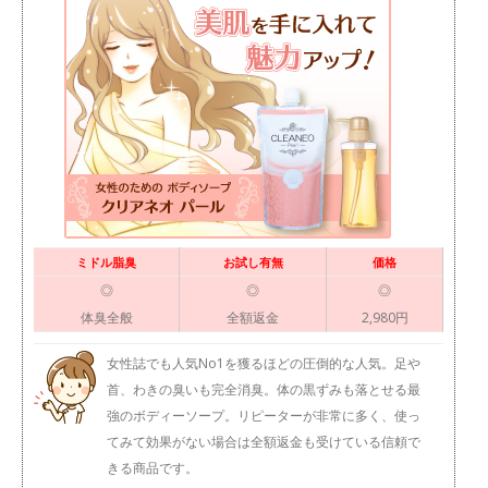
ミドル脂臭
お試し有無
価格
◎
◎
◎
体臭全般
全額返金
2,980円
女性誌でも人気No1を獲るほどの圧倒的な人気。足や
首、わきの臭いも完全消臭。体の黒ずみも落とせる最
強のボディーソープ。リピーターが非常に多く、使っ
てみて効果がない場合は全額返金も受けている信頼で
きる商品です。