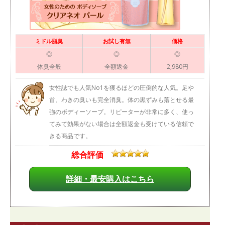
ミドル脂臭
お試し有無
価格
◎
◎
◎
体臭全般
全額返金
2,980円
女性誌でも人気No1を獲るほどの圧倒的な人気。足や
首、わきの臭いも完全消臭。体の黒ずみも落とせる最
強のボディーソープ。リピーターが非常に多く、使っ
てみて効果がない場合は全額返金も受けている信頼で
きる商品です。
総合評価
詳細・最安購入はこちら