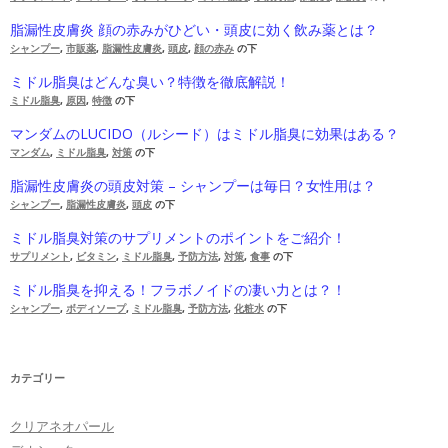
脂漏性皮膚炎 顔の赤みがひどい・頭皮に効く飲み薬とは？
シャンプー
,
市販薬
,
脂漏性皮膚炎
,
頭皮
,
顔の赤み
の下
ミドル脂臭はどんな臭い？特徴を徹底解説！
ミドル脂臭
,
原因
,
特徴
の下
マンダムのLUCIDO（ルシード）はミドル脂臭に効果はある？
マンダム
,
ミドル脂臭
,
対策
の下
脂漏性皮膚炎の頭皮対策 – シャンプーは毎日？女性用は？
シャンプー
,
脂漏性皮膚炎
,
頭皮
の下
ミドル脂臭対策のサプリメントのポイントをご紹介！
サプリメント
,
ビタミン
,
ミドル脂臭
,
予防方法
,
対策
,
食事
の下
ミドル脂臭を抑える！フラボノイドの凄い力とは？！
シャンプー
,
ボディソープ
,
ミドル脂臭
,
予防方法
,
化粧水
の下
カテゴリー
クリアネオパール