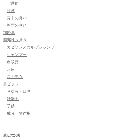
運動
特徴
背中の臭い
胸元の臭い
加齢臭
脂漏性皮膚炎
カダソンスカルプシャンプー
シャンプー
市販薬
頭皮
顔の赤み
臭ピタッ
おなら・口臭
妊娠中
子供
成分・副作用
最近の投稿