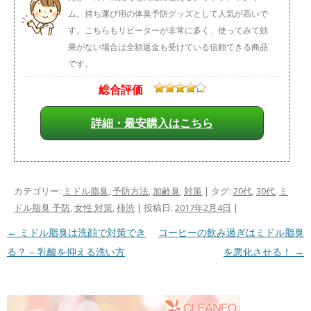
ム。持ち運び用の体臭予防グッズとして人気が高いで
す。こちらもリピーターが非常に多く、使ってみて効
果がない場合は全額返金も受けている信頼できる商品
です。
総合評価
詳細・最安購入はこちら
カテゴリー:
ミドル脂臭
,
予防方法
,
加齢臭
,
対策
| タグ:
20代
,
30代
,
ミ
ドル脂臭 予防
,
女性 対策
,
柿渋
| 投稿日:
2017年2月4日
|
投稿ナビゲーション
←
ミドル脂臭は洗顔で対策でき
コーヒーの飲み過ぎはミドル脂臭
る？ – 乳酸を抑える洗い方
を悪化させる！
→